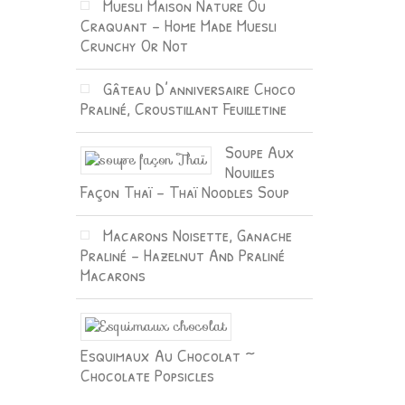
Muesli Maison Nature Ou
Craquant – Home Made Muesli
Crunchy Or Not
Gâteau D’anniversaire Choco
Praliné, Croustillant Feuilletine
Soupe Aux
Nouilles
Façon Thaï – Thaï Noodles Soup
Macarons Noisette, Ganache
Praliné – Hazelnut And Praliné
Macarons
Esquimaux Au Chocolat ~
Chocolate Popsicles