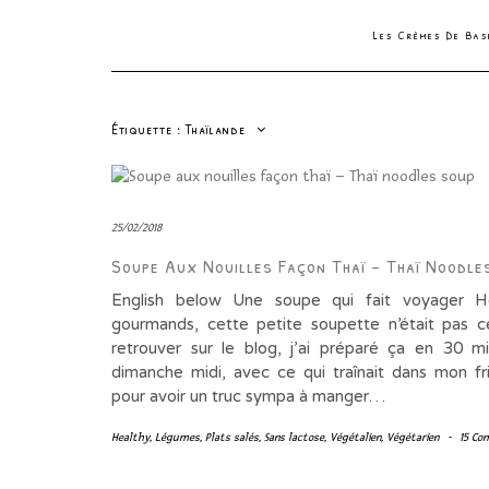
Les Crèmes De Ba
Étiquette :
Thaïlande
25/02/2018
Soupe Aux Nouilles Façon Thaï – Thaï Noodle
English below Une soupe qui fait voyager H
gourmands, cette petite soupette n’était pas 
retrouver sur le blog, j’ai préparé ça en 30 m
dimanche midi, avec ce qui traînait dans mon fri
pour avoir un truc sympa à manger…
Healthy
,
Légumes
,
Plats salés
,
Sans lactose
,
Végétalien
,
Végétarien
-
15 Co