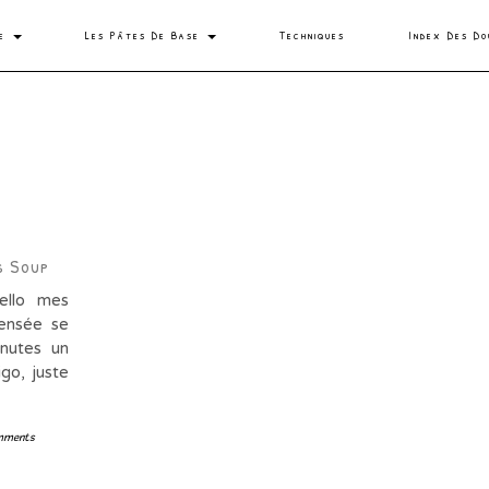
se
Les Pâtes De Base
Techniques
Index Des Do
s Soup
ello mes
censée se
inutes un
go, juste
mments