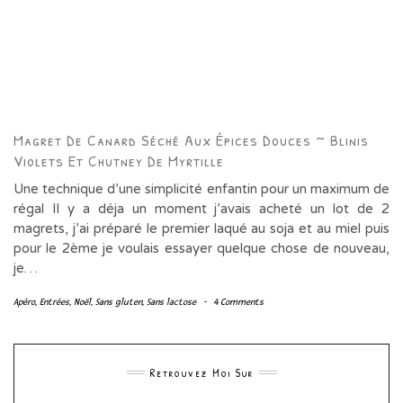
Magret De Canard Séché Aux Épices Douces ~ Blinis
Violets Et Chutney De Myrtille
Une technique d’une simplicité enfantin pour un maximum de
régal Il y a déja un moment j’avais acheté un lot de 2
magrets, j’ai préparé le premier laqué au soja et au miel puis
pour le 2ème je voulais essayer quelque chose de nouveau,
je…
Apéro
,
Entrées
,
Noël
,
Sans gluten
,
Sans lactose
-
4 Comments
Retrouvez Moi Sur