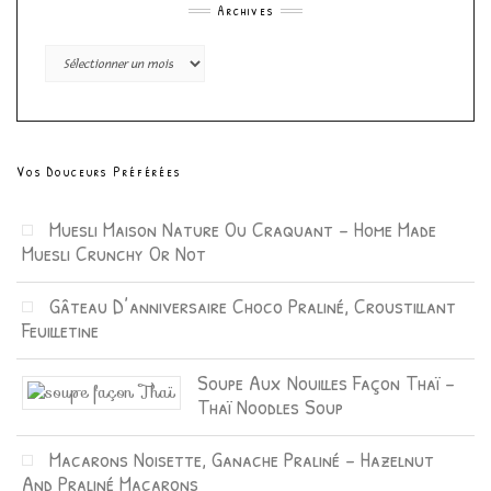
Archives
Archives
Vos Douceurs Préférées
Muesli Maison Nature Ou Craquant – Home Made
Muesli Crunchy Or Not
Gâteau D’anniversaire Choco Praliné, Croustillant
Feuilletine
Soupe Aux Nouilles Façon Thaï –
Thaï Noodles Soup
Macarons Noisette, Ganache Praliné – Hazelnut
And Praliné Macarons