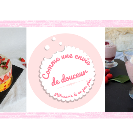
book
o