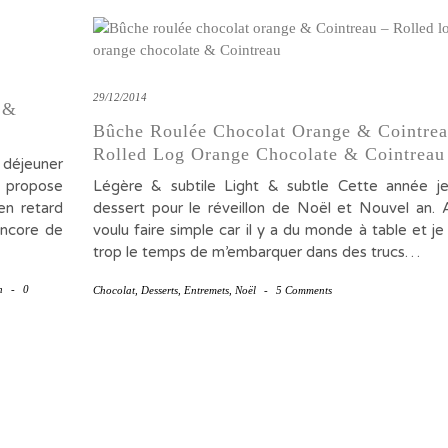
29/12/2014
 &
Bûche Roulée Chocolat Orange & Cointrea
Rolled Log Orange Chocolate & Cointreau
r déjeuner
s propose
Légère & subtile Light & subtle Cette année je
en retard
dessert pour le réveillon de Noël et Nouvel an. Al
 encore de
voulu faire simple car il y a du monde à table et je 
trop le temps de m’embarquer dans des trucs…
n
-
0
Chocolat
,
Desserts
,
Entremets
,
Noël
-
5 Comments