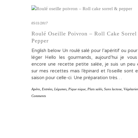
05/11/2017
Roulé Oseille Poivron – Roll Cake Sorrel
Pepper
English below Un roulé salé pour l’apéritif ou pou
léger Hello les gourmands, aujourd’hui je vou
encore une recette petite salée, je suis un peu 
sur mes recettes mais l’épinard et l’oseille sont
saison pour celle-ci. Une préparation très…
Apéro
,
Entrées
,
Légumes
,
Pique nique
,
Plats salés
,
Sans lactose
,
Végétarie
Comments