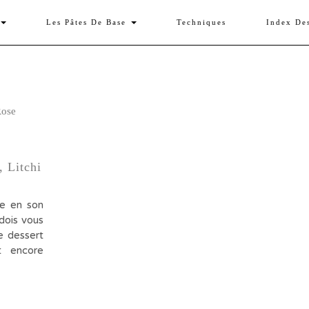
Les Pâtes De Base
Techniques
Index De
 Litchi
he en son
dois vous
ce dessert
t encore