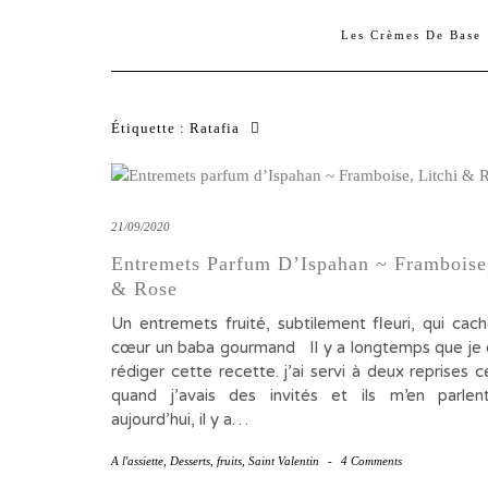
Les Crèmes De Base
Étiquette :
Ratafia
21/09/2020
Entremets Parfum D’Ispahan ~ Framboise,
& Rose
Un entremets fruité, subtilement fleuri, qui cac
cœur un baba gourmand Il y a longtemps que je 
rédiger cette recette. j’ai servi à deux reprises 
quand j’avais des invités et ils m’en parlen
aujourd’hui, il y a…
A l'assiette
,
Desserts
,
fruits
,
Saint Valentin
-
4 Comments