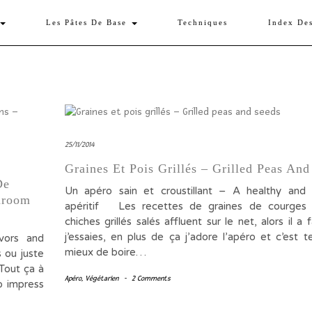
Les Pâtes De Base
Techniques
Index De
25/11/2014
Graines Et Pois Grillés – Grilled Peas And
De
Un apéro sain et croustillant – A healthy and 
hroom
apéritif Les recettes de graines de courges 
chiches grillés salés affluent sur le net, alors il a 
j’essaies, en plus de ça j’adore l’apéro et c’est t
avors and
mieux de boire…
s ou juste
 Tout ça à
Apéro
,
Végétarien
-
2 Comments
to impress