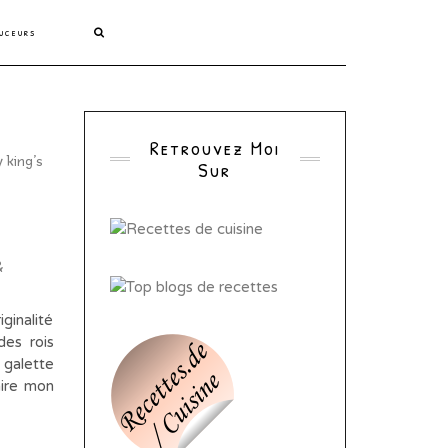
uceurs
Retrouvez Moi
Sur
&
ginalité
es rois
 galette
aire mon