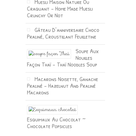
Muesli Maison Nature Ou
Craquant – Home Made Muesli
Crunchy Or Not
Gâteau D’anniversaire Choco
Praliné, Croustillant Feuilletine
Soupe Aux
Nouilles
Façon Thaï – Thaï Noodles Soup
Macarons Noisette, Ganache
Praliné – Hazelnut And Praliné
Macarons
Esquimaux Au Chocolat ~
Chocolate Popsicles