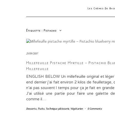
Les Crèmes De Ba
Étiquette :
Pistachio
21/09/2017
Millefeuille Pistache Myrtille – Pistachio Blu
Millefeuille
ENGLISH BELOW Un millefeuille original et lége
end dernier j’ai fait environ 2 kilos de feuilletage
n’ai pas souvent l temps pour ça je fait en grande
J’ai utilisé une partie pour faire une galette de
comme il…
Desserts
,
fruits
,
Technique pâtisserie
,
Végétarien
-
0 Comments