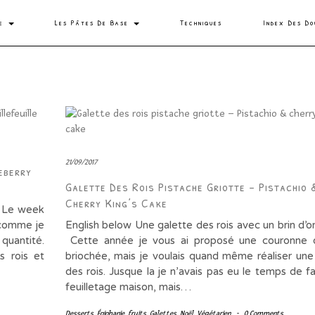
se
Les Pâtes De Base
Techniques
Index Des Do
21/09/2017
eberry
Galette Des Rois Pistache Griotte – Pistachio 
Cherry King’s Cake
r Le week
, comme je
English below Une galette des rois avec un brin d’ori
 quantité.
Cette année je vous ai proposé une couronne d
s rois et
briochée, mais je voulais quand même réaliser une
des rois. Jusque la je n’avais pas eu le temps de f
feuilletage maison, mais…
Desserts
,
Épiphanie
,
fruits
,
Galettes
,
Noël
,
Végétarien
-
0 Comments