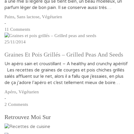
a une mie si légère qui se tient bien, un beau moelleux, un
parfum léger de bon pain. Il se conserve aussi très…
Pains
,
Sans lactose
,
Végétarien
-
11 Comments
25/11/2014
Graines Et Pois Grillés – Grilled Peas And Seeds
Un apéro sain et croustillant – A healthy and crunchy apéritif
Les recettes de graines de courges et pois chiches grillés
salés affluent sur le net, alors il a fallu que j’essaies, en plus
de ça j’adore l’apéro et c’est tellement mieux de boire…
Apéro
,
Végétarien
-
2 Comments
Retrouvez Moi Sur