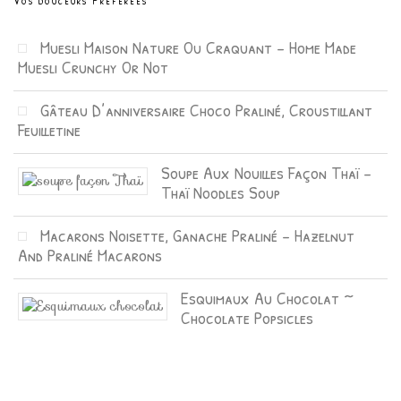
Vos Douceurs Préférées
Muesli Maison Nature Ou Craquant – Home Made
Muesli Crunchy Or Not
Gâteau D’anniversaire Choco Praliné, Croustillant
Feuilletine
Soupe Aux Nouilles Façon Thaï –
Thaï Noodles Soup
Macarons Noisette, Ganache Praliné – Hazelnut
And Praliné Macarons
Esquimaux Au Chocolat ~
Chocolate Popsicles