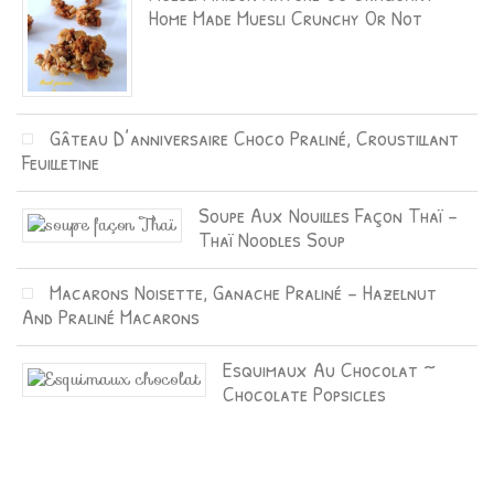
Home Made Muesli Crunchy Or Not
Gâteau D’anniversaire Choco Praliné, Croustillant
Feuilletine
Soupe Aux Nouilles Façon Thaï –
Thaï Noodles Soup
Macarons Noisette, Ganache Praliné – Hazelnut
And Praliné Macarons
Esquimaux Au Chocolat ~
Chocolate Popsicles