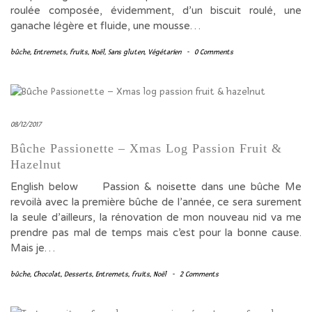
roulée composée, évidemment, d’un biscuit roulé, une
ganache légère et fluide, une mousse…
bûche
,
Entremets
,
fruits
,
Noël
,
Sans gluten
,
Végétarien
-
0 Comments
08/12/2017
Bûche Passionette – Xmas Log Passion Fruit &
Hazelnut
English below Passion & noisette dans une bûche Me
revoilà avec la première bûche de l’année, ce sera surement
la seule d’ailleurs, la rénovation de mon nouveau nid va me
prendre pas mal de temps mais c’est pour la bonne cause.
Mais je…
bûche
,
Chocolat
,
Desserts
,
Entremets
,
fruits
,
Noël
-
2 Comments