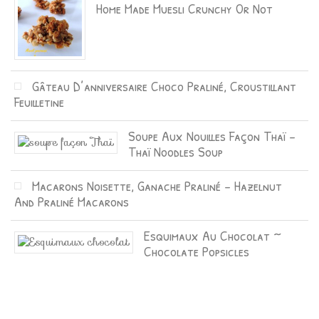
Home Made Muesli Crunchy Or Not
Gâteau D’anniversaire Choco Praliné, Croustillant
Feuilletine
Soupe Aux Nouilles Façon Thaï –
Thaï Noodles Soup
Macarons Noisette, Ganache Praliné – Hazelnut
And Praliné Macarons
Esquimaux Au Chocolat ~
Chocolate Popsicles