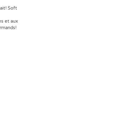
ait! Soft
es et aux
urmands!