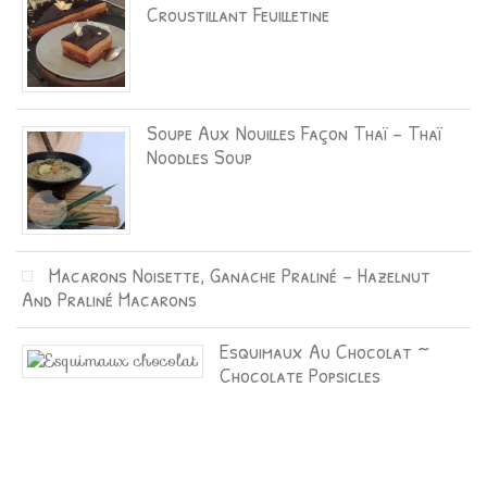
Croustillant Feuilletine
Soupe Aux Nouilles Façon Thaï – Thaï
Noodles Soup
Macarons Noisette, Ganache Praliné – Hazelnut
And Praliné Macarons
Esquimaux Au Chocolat ~
Chocolate Popsicles