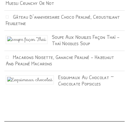
Muesli Crunchy Or Not
Gâteau D’anniversaire Choco Praliné, Croustillant
Feuilletine
Soupe Aux Nouilles Façon Thaï –
Thaï Noodles Soup
Macarons Noisette, Ganache Praliné – Hazelnut
And Praliné Macarons
Esquimaux Au Chocolat ~
Chocolate Popsicles