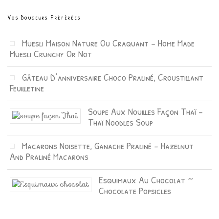
Vos Douceurs Préférées
Muesli Maison Nature Ou Craquant – Home Made
Muesli Crunchy Or Not
Gâteau D’anniversaire Choco Praliné, Croustillant
Feuilletine
Soupe Aux Nouilles Façon Thaï –
Thaï Noodles Soup
Macarons Noisette, Ganache Praliné – Hazelnut
And Praliné Macarons
Esquimaux Au Chocolat ~
Chocolate Popsicles