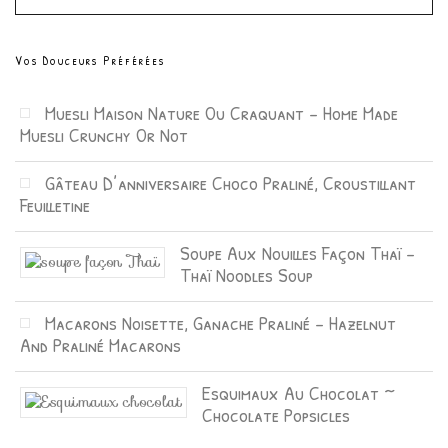
Vos Douceurs Préférées
Muesli Maison Nature Ou Craquant – Home Made
Muesli Crunchy Or Not
Gâteau D’anniversaire Choco Praliné, Croustillant
Feuilletine
Soupe Aux Nouilles Façon Thaï –
Thaï Noodles Soup
Macarons Noisette, Ganache Praliné – Hazelnut
And Praliné Macarons
Esquimaux Au Chocolat ~
Chocolate Popsicles