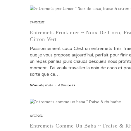
29/05/2022
Entremets Printanier ~ Noix De Coco, Fr
Citron Vert
Passionnément coco C’est un entremets très frais
que je vous propose aujourd’hui, parfait pour finir
un repas par les jours chauds desquels nous profi
moment. J’ai voulu travailler la noix de coco et pou
sorte que ce…
Entremets
,
fruits
-
6 Comments
10/07/2021
Entremets Comme Un Baba ~ Fraise & R