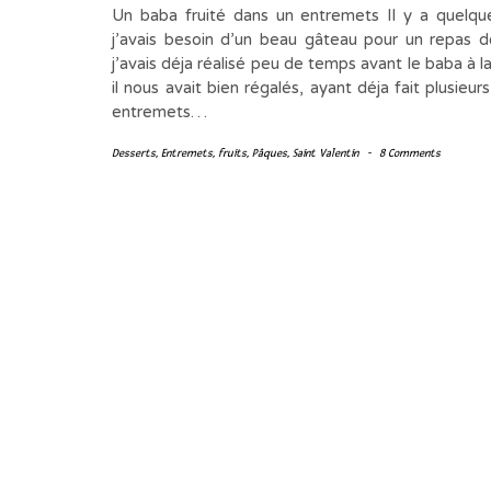
Un baba fruité dans un entremets Il y a quelq
j’avais besoin d’un beau gâteau pour un repas de
j’avais déja réalisé peu de temps avant le baba à la
il nous avait bien régalés, ayant déja fait plusieur
entremets…
Desserts
,
Entremets
,
fruits
,
Pâques
,
Saint Valentin
-
8 Comments