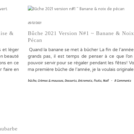
05/12/2021
aise &
Bûche 2021 Version N#1 ~ Banane & Noi
Pécan
 et léger
Quand la banane se met à bûcher La fin de l’année 
 en beauté
grands pas, il est temps de penser à ce que l’on
tons en ce
pouvoir servir pour se régaler pendant les fêtes! Vo
r faire en
ma première bûche de l’année, je la voulais origina
bûche
,
Crèmes & mousses
,
Desserts
,
Entremets
,
fruits
,
Noël
-
8 Comments
hubarbe