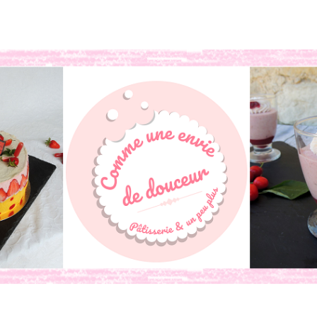
book
o