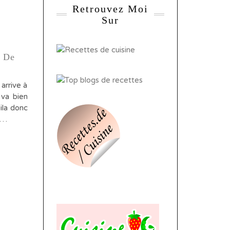
Retrouvez Moi
Sur
x De
arrive à
 va bien
ila donc
le…