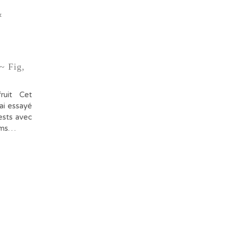
~ Fig,
fruit Cet
’ai essayé
tests avec
fums…