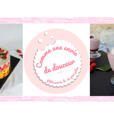
book
o