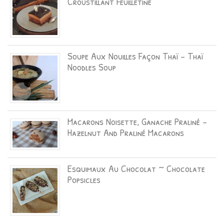
Croustillant Feuilletine
Soupe Aux Nouilles Façon Thaï – Thaï
Noodles Soup
Macarons Noisette, Ganache Praliné –
Hazelnut And Praliné Macarons
Esquimaux Au Chocolat ~ Chocolate
Popsicles