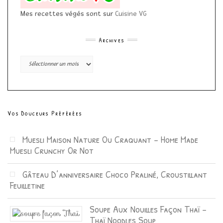
Mes recettes végés sont sur
Cuisine VG
Archives
Archives
Vos Douceurs Préférées
Muesli Maison Nature Ou Craquant – Home Made
Muesli Crunchy Or Not
Gâteau D’anniversaire Choco Praliné, Croustillant
Feuilletine
Soupe Aux Nouilles Façon Thaï –
Thaï Noodles Soup