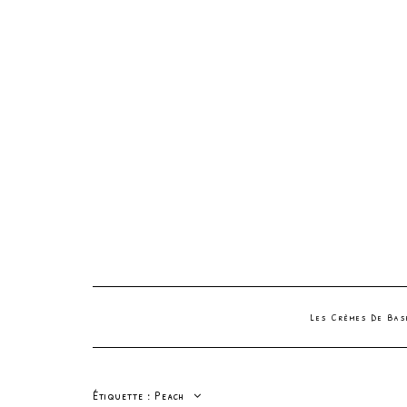
Les Crèmes De Ba
Étiquette :
Peach