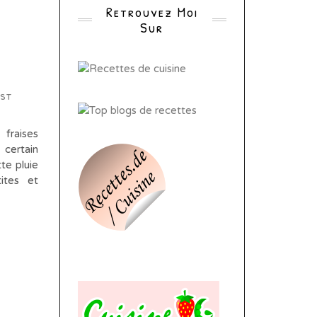
Retrouvez Moi
Sur
est
 fraises
 certain
te pluie
ites et