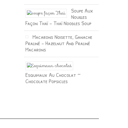
Soupe Aux
Nouilles
Façon Thaï – Thaï Noodles Soup
Macarons Noisette, Ganache
Praliné – Hazelnut And Praliné
Macarons
Esquimaux Au Chocolat ~
Chocolate Popsicles