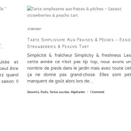
17/09/2017
Tarte Simplissime Aux Fraises & Pêches – Easi
”,
Strawberries & Peachs Tart
Simplicité & fraîcheur Simplicity & freshness Les
cette année ce n’est pas tip top, nous avons un
uitée et
nombre de pieds dans le jardin mais avec toute cet
 peut être
ça ne donne pas grand-chose. Elles sont pet
iez quand
manquent de goût alors lors de…
saison. Il
Desserts
,
fruits
,
Tartes sucrées
,
Végétarien
-
1 Comment