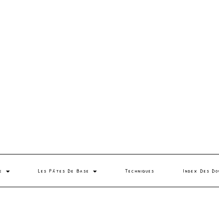
se
Les Pâtes De Base
Techniques
Index Des Do