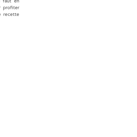
l faut en
 profiter
e recette