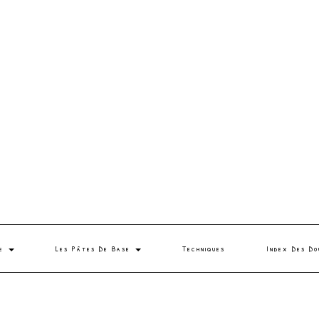
se
Les Pâtes De Base
Techniques
Index Des Do