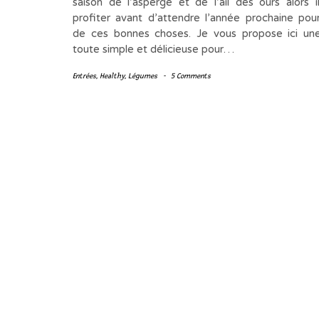
saison de l’asperge et de l’ail des ours alors i
profiter avant d’attendre l’année prochaine pour
de ces bonnes choses. Je vous propose ici un
toute simple et délicieuse pour…
Entrées
,
Healthy
,
Légumes
-
5 Comments