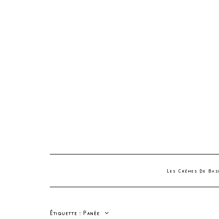
Les Crèmes De Ba
Étiquette :
Panée