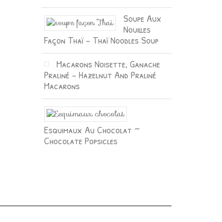
Soupe Aux
Nouilles
Façon Thaï – Thaï Noodles Soup
Macarons Noisette, Ganache
Praliné – Hazelnut And Praliné
Macarons
Esquimaux Au Chocolat ~
Chocolate Popsicles