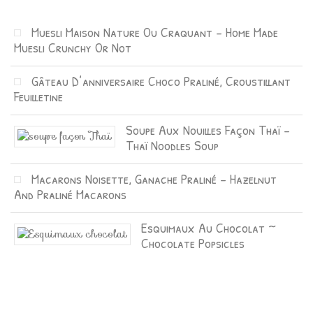
Muesli Maison Nature Ou Craquant – Home Made
Muesli Crunchy Or Not
Gâteau D’anniversaire Choco Praliné, Croustillant
Feuilletine
Soupe Aux Nouilles Façon Thaï –
Thaï Noodles Soup
Macarons Noisette, Ganache Praliné – Hazelnut
And Praliné Macarons
Esquimaux Au Chocolat ~
Chocolate Popsicles