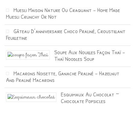
Muesli Maison Nature Ou Craquant – Home Made
Muesli Crunchy Or Not
Gâteau D’anniversaire Choco Praliné, Croustillant
Feuilletine
Soupe Aux Nouilles Façon Thaï –
Thaï Noodles Soup
Macarons Noisette, Ganache Praliné – Hazelnut
And Praliné Macarons
Esquimaux Au Chocolat ~
Chocolate Popsicles