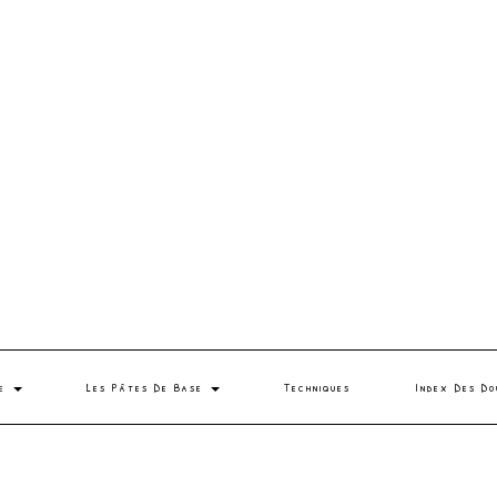
se
Les Pâtes De Base
Techniques
Index Des Do