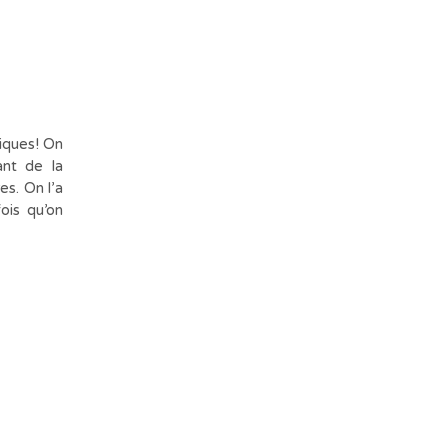
miques! On
ant de la
es. On l’a
ois qu’on