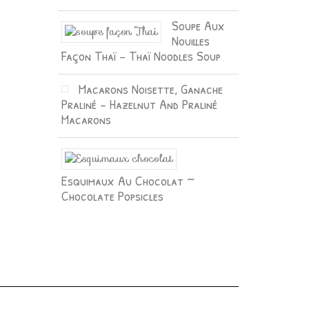
Soupe Aux
Nouilles
Façon Thaï – Thaï Noodles Soup
Macarons Noisette, Ganache
Praliné – Hazelnut And Praliné
Macarons
Esquimaux Au Chocolat ~
Chocolate Popsicles