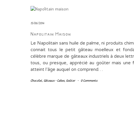
15/06/2014
Napolitain Maison
Le Napolitain sans huile de palme, ni produits chi
connait tous le petit gâteau moelleux et fond
célèbre marque de gâteaux industriels à deux lettr
tous, ou presque, apprécié au goûter mais une f
atteint l’âge auquel on comprend…
Chocolat
,
Gâteaux - Cakes
,
Goûter
-
0 Comments