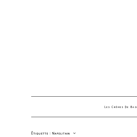
Les Crèmes De Ba
Étiquette :
Napolitain