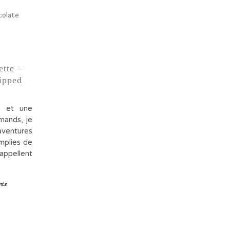
ette –
ipped
e et une
mands, je
ventures
mplies de
appellent
nts