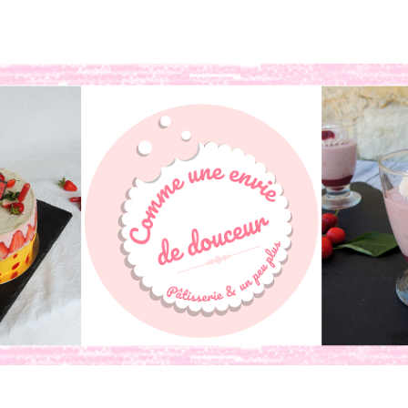
book
o