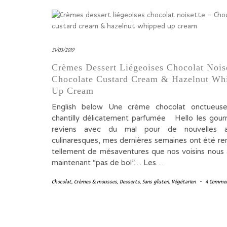
31/03/2019
Crèmes Dessert Liégeoises Chocolat Nois
Chocolate Custard Cream & Hazelnut Wh
Up Cream
English below Une crème chocolat onctueus
chantilly délicatement parfumée Hello les gour
reviens avec du mal pour de nouvelles a
culinaresques, mes dernières semaines ont été re
tellement de mésaventures que nos voisins nous 
maintenant “pas de bol”… Les…
Chocolat
,
Crèmes & mousses
,
Desserts
,
Sans gluten
,
Végétarien
-
4 Comme