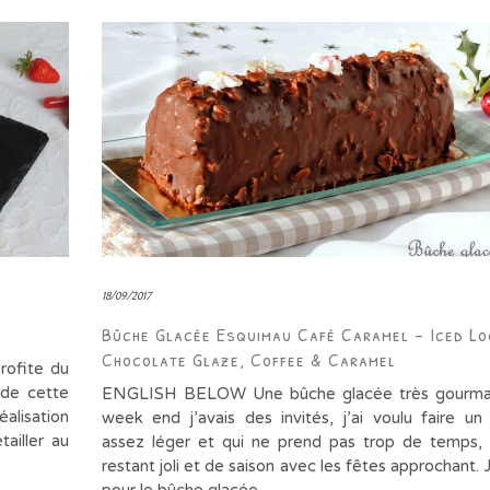
18/09/2017
Bûche Glacée Esquimau Café Caramel – Iced Lo
Chocolate Glaze, Coffee & Caramel
rofite du
 de cette
ENGLISH BELOW Une bûche glacée très gourm
alisation
week end j’avais des invités, j’ai voulu faire un
ailler au
assez léger et qui ne prend pas trop de temps,
restant joli et de saison avec les fêtes approchant. 