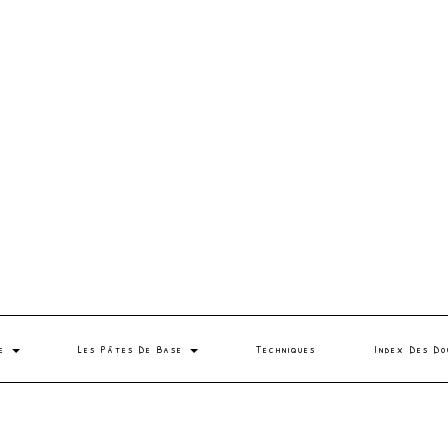
se
Les Pâtes De Base
Techniques
Index Des Do