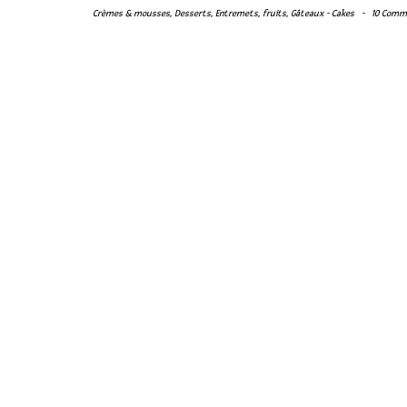
Crèmes & mousses
,
Desserts
,
Entremets
,
fruits
,
Gâteaux - Cakes
-
10 Comm