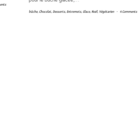
pour le bûche glacée,…
ents
bûche
,
Chocolat
,
Desserts
,
Entremets
,
Glace
,
Noël
,
Végétarien
-
4 Comments