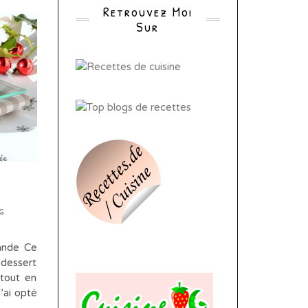
Retrouvez Moi
Sur
g
ande Ce
 dessert
 tout en
J’ai opté