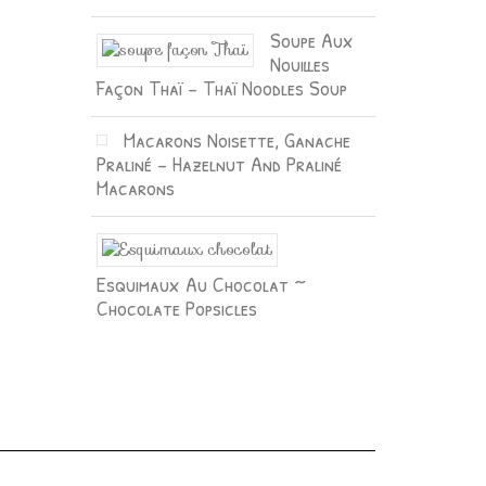
Soupe Aux
Nouilles
Façon Thaï – Thaï Noodles Soup
Macarons Noisette, Ganache
Praliné – Hazelnut And Praliné
Macarons
Esquimaux Au Chocolat ~
Chocolate Popsicles