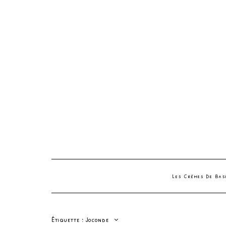
Les Crèmes De Ba
Étiquette :
Joconde