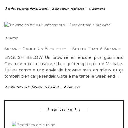
Chocolat
,
Desserts
,
fruits
,
Gâteaux - Cakes
,
Goûter
,
Végétarien
-
0 Comments
12/09/2017
Brownie Comme Un Entremets – Better Than A Brownie
ENGLISH BELOW Un brownie en encore plus gourmand
C’est une recette inspirée du « goûter tip top » de Michalak.
J’ai eu comm e une envie de brownie mais en mieux et ça
tombait bien car je rendais visite à ma tante le week end…
Chocolat
,
Entremets
,
Gâteaux - Cakes
,
Noël
-
0 Comments
Retrouvez Moi Sur