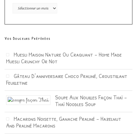
Archives
Vos Douceurs Préférées
Muesli Maison Nature Ou Craquant – Home Made
Muesli Crunchy Or Not
Gâteau D’anniversaire Choco Praliné, Croustillant
Feuilletine
Soupe Aux Nouilles Façon Thaï –
Thaï Noodles Soup
Macarons Noisette, Ganache Praliné – Hazelnut
And Praliné Macarons