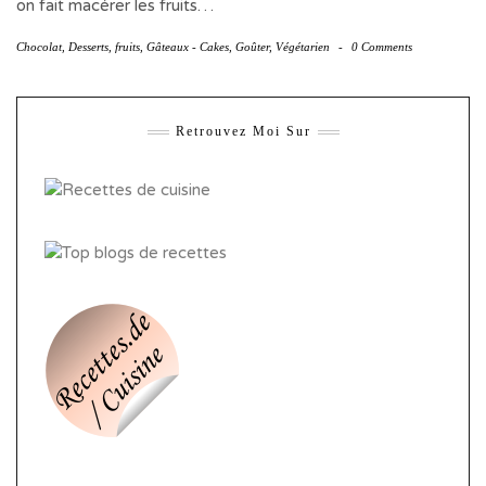
on fait macérer les fruits…
Chocolat
,
Desserts
,
fruits
,
Gâteaux - Cakes
,
Goûter
,
Végétarien
-
0 Comments
Retrouvez Moi Sur