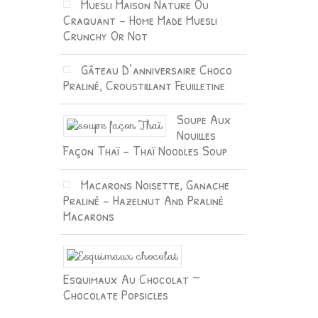
Muesli Maison Nature Ou
Craquant – Home Made Muesli
Crunchy Or Not
Gâteau D’anniversaire Choco
Praliné, Croustillant Feuilletine
Soupe Aux
Nouilles
Façon Thaï – Thaï Noodles Soup
Macarons Noisette, Ganache
Praliné – Hazelnut And Praliné
Macarons
Esquimaux Au Chocolat ~
Chocolate Popsicles