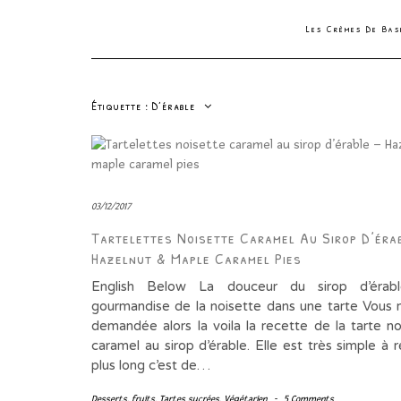
Les Crèmes De Ba
Étiquette :
D’érable
03/12/2017
Tartelettes Noisette Caramel Au Sirop D’éra
Hazelnut & Maple Caramel Pies
English Below La douceur du sirop d’érab
gourmandise de la noisette dans une tarte Vous 
demandée alors la voila la recette de la tarte no
caramel au sirop d’érable. Elle est très simple à ré
plus long c’est de…
Desserts
,
fruits
,
Tartes sucrées
,
Végétarien
-
5 Comments