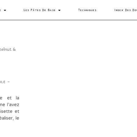
se
Les Pâtes De Base
Techniques
Index Des Do
ble –
le et la
me l’avez
isette et
aliser, le