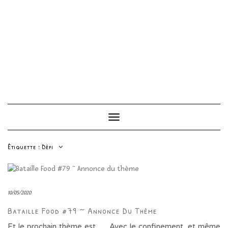
Toggle
Navigation
Étiquette :
Défi
10/05/2020
Bataille Food #79 ~ Annonce Du Thème
Et le prochain thème est …. Avec le confinement, et même