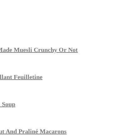
Made Muesli Crunchy Or Not
lant Feuilletine
s Soup
ut And Praliné Macarons