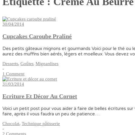
Étiquette :
Crème Au Beurre
30/04/2014
Cupcakes Caroube Praliné
Des petits gâteaux mignons et gourmands Voici pour le thé ou le
aurez des muffins bien aérés, légers et moelleux. Vous devez 
Desserts
,
Goûter
,
Mignardises
-
1 Comment
31/03/2014
Ecriture Et Décor Au Cornet
Voici un petit post pour vous aider à faire de belles écritures s
faire, après il vous faudra un peu de patience…
Chocolat
,
Technique pâtisserie
-
2 Comments