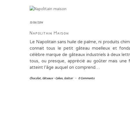
15/06/2014
Napolitain Maison
Le Napolitain sans huile de palme, ni produits chi
connait tous le petit gâteau moelleux et fond
célèbre marque de gâteaux industriels à deux lettr
tous, ou presque, apprécié au goûter mais une f
atteint l’âge auquel on comprend…
Chocolat
,
Gâteaux - Cakes
,
Goûter
-
0 Comments