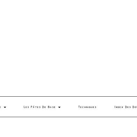
se
Les Pâtes De Base
Techniques
Index Des Do