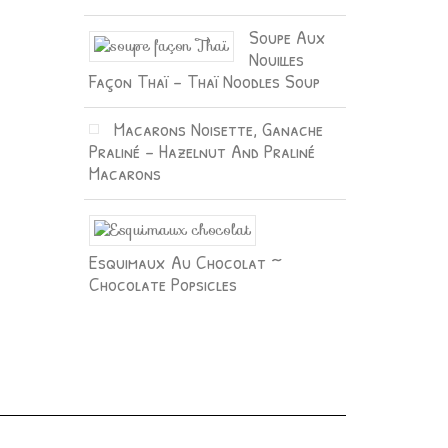
Soupe Aux
Nouilles
Façon Thaï – Thaï Noodles Soup
Macarons Noisette, Ganache
Praliné – Hazelnut And Praliné
Macarons
Esquimaux Au Chocolat ~
Chocolate Popsicles