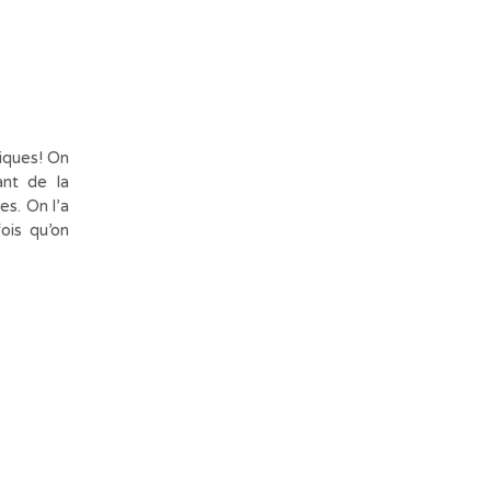
miques! On
ant de la
es. On l’a
ois qu’on