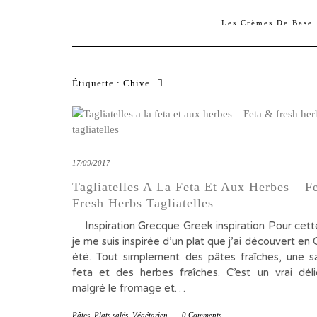
Les Crèmes De Base
Étiquette :
Chive
17/09/2017
Tagliatelles A La Feta Et Aux Herbes – F
Fresh Herbs Tagliatelles
Inspiration Grecque Greek inspiration Pour cett
je me suis inspirée d’un plat que j’ai découvert en
été. Tout simplement des pâtes fraîches, une s
feta et des herbes fraîches. C’est un vrai déli
malgré le fromage et…
Pâtes
,
Plats salés
,
Végétarien
-
0 Comments