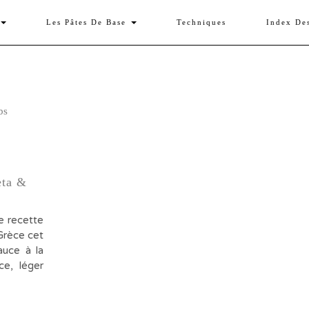
Les Pâtes De Base
Techniques
Index De
eta &
e recette
 Grèce cet
auce à la
ce, léger