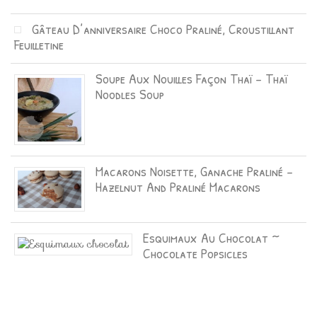
Gâteau D’anniversaire Choco Praliné, Croustillant
Feuilletine
Soupe Aux Nouilles Façon Thaï – Thaï
Noodles Soup
Macarons Noisette, Ganache Praliné –
Hazelnut And Praliné Macarons
Esquimaux Au Chocolat ~
Chocolate Popsicles