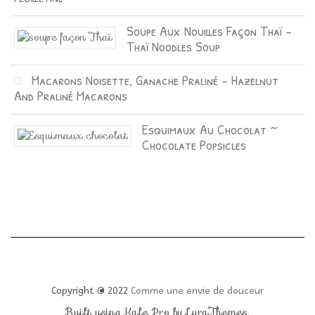
Soupe Aux Nouilles Façon Thaï –
Thaï Noodles Soup
Macarons Noisette, Ganache Praliné – Hazelnut
And Praliné Macarons
Esquimaux Au Chocolat ~
Chocolate Popsicles
Copyright © 2022
Comme une envie de douceur
Built using
Kale Pro
by
LyraThemes
.