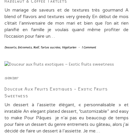
Hazelnut & Coffee Tartlets
Un mariage de saveurs et de textures très gourmand A
blend of flavors and textures very greedy En début de mois
c’était l’anniversaire de mon mari et bien que l’on ait rien
planifié en famille je voulais quand même profiter de
l’occasion pour faire un…
Desserts
,
Entremets
,
Noël
,
Tartes sucrées
,
Végétarien
-
1 Comment
13/09/2017
Douceur Aux Fruits Exotiques – Exotic Fruits
Sweetness
Un dessert à l’assiette élégant, « personnalisable » et
inratable An elegant plated dessert, “customizable” and easy
to make Pour Pâques je n’ai pas eu beaucoup de temps
pour faire un dessert du genre entremets ou gâteau, alors j’ai
décidé de faire un dessert à l’assiette. Je me…