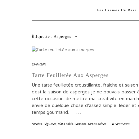
Les Crèmes De Base
Étiquette :
Asperges
25/04/2014
Tarte Feuilletée Aux Asperges
Une tarte feuilletée croustillante, fraîche et sa
c’est la saison de asperges je ne pouvais passer 
cette occasion de mettre ma créativité en marche
envie de quelque chose d’assez simple, léger e
temps gourmand. …
Entrées
,
Légumes
,
Plats salés
,
Poissons
,
Tartes salées
-
0 Comments