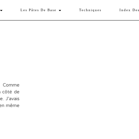
Les Pâtes De Base
Techniques
Index De
ison Comme
à côté de
. J’avais
t en même