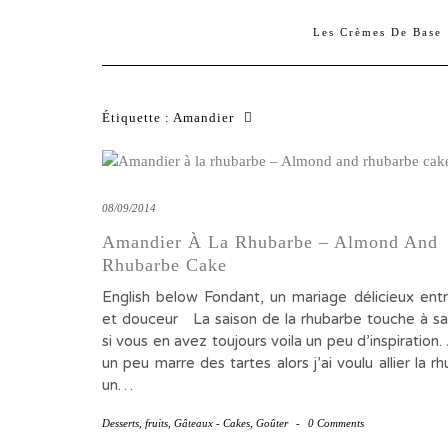
Les Crèmes De Base
Étiquette :
Amandier
08/09/2014
Amandier À La Rhubarbe – Almond And
Rhubarbe Cake
English below Fondant, un mariage délicieux entr
et douceur La saison de la rhubarbe touche à sa 
si vous en avez toujours voila un peu d’inspiration. 
un peu marre des tartes alors j’ai voulu allier la 
un…
Desserts
,
fruits
,
Gâteaux - Cakes
,
Goûter
-
0 Comments