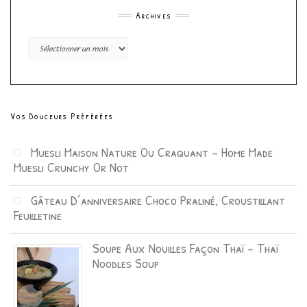
Archives
Archives
Vos Douceurs Préférées
Muesli Maison Nature Ou Craquant – Home Made
Muesli Crunchy Or Not
Gâteau D’anniversaire Choco Praliné, Croustillant
Feuilletine
Soupe Aux Nouilles Façon Thaï – Thaï
Noodles Soup