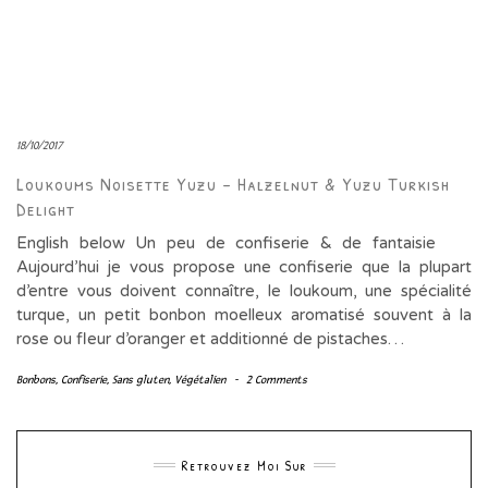
18/10/2017
Loukoums Noisette Yuzu – Halzelnut & Yuzu Turkish
Delight
English below Un peu de confiserie & de fantaisie
Aujourd’hui je vous propose une confiserie que la plupart
d’entre vous doivent connaître, le loukoum, une spécialité
turque, un petit bonbon moelleux aromatisé souvent à la
rose ou fleur d’oranger et additionné de pistaches…
Bonbons
,
Confiserie
,
Sans gluten
,
Végétalien
-
2 Comments
Retrouvez Moi Sur