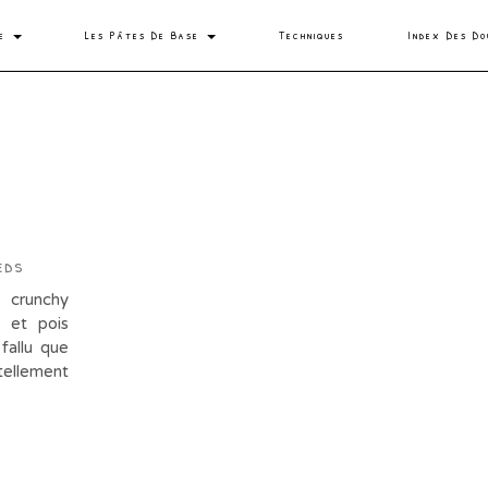
se
Les Pâtes De Base
Techniques
Index Des Do
eds
d crunchy
 et pois
 fallu que
 tellement