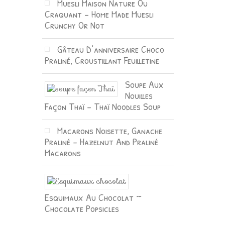
Muesli Maison Nature Ou
Craquant – Home Made Muesli
Crunchy Or Not
Gâteau D’anniversaire Choco
Praliné, Croustillant Feuilletine
Soupe Aux
Nouilles
Façon Thaï – Thaï Noodles Soup
Macarons Noisette, Ganache
Praliné – Hazelnut And Praliné
Macarons
Esquimaux Au Chocolat ~
Chocolate Popsicles