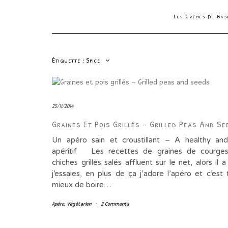
Les Crèmes De Ba
Étiquette :
Spice
25/11/2014
Graines Et Pois Grillés – Grilled Peas And Se
Un apéro sain et croustillant – A healthy an
apéritif Les recettes de graines de courges
chiches grillés salés affluent sur le net, alors il a
j’essaies, en plus de ça j’adore l’apéro et c’est
mieux de boire…
Apéro
,
Végétarien
-
2 Comments