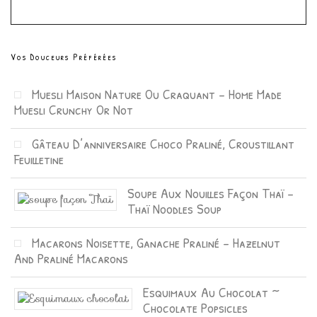
Vos Douceurs Préférées
Muesli Maison Nature Ou Craquant – Home Made
Muesli Crunchy Or Not
Gâteau D’anniversaire Choco Praliné, Croustillant
Feuilletine
Soupe Aux Nouilles Façon Thaï –
Thaï Noodles Soup
Macarons Noisette, Ganache Praliné – Hazelnut
And Praliné Macarons
Esquimaux Au Chocolat ~
Chocolate Popsicles