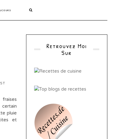
uceurs
Retrouvez Moi
Sur
est
 fraises
 certain
te pluie
ites et