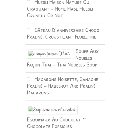
Muesli Maison Nature Ou
Craquant – Home Made Muesli
Crunchy Or Not
Gâteau D’anniversaire Choco
Praliné, Croustillant Feuilletine
Soupe Aux
Nouilles
Façon Thaï – Thaï Noodles Soup
Macarons Noisette, Ganache
Praliné – Hazelnut And Praliné
Macarons
Esquimaux Au Chocolat ~
Chocolate Popsicles