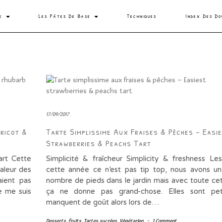
se
Les Pâtes De Base
Techniques
Index Des Do
17/09/2017
ricot &
Tarte Simplissime Aux Fraises & Pêches – Easi
Strawberries & Peachs Tart
art Cette
Simplicité & fraîcheur Simplicity & freshness Les
valeur des
cette année ce n’est pas tip top, nous avons un
aient pas
nombre de pieds dans le jardin mais avec toute cet
e me suis
ça ne donne pas grand-chose. Elles sont pet
manquent de goût alors lors de…
Desserts
,
fruits
,
Tartes sucrées
,
Végétarien
-
1 Comment