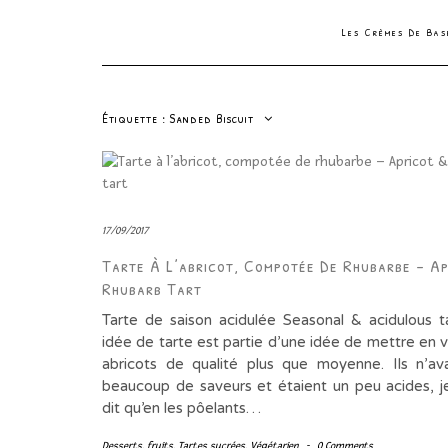
Les Crèmes De Ba
Étiquette :
Sanded Biscuit
17/09/2017
Tarte À L’abricot, Compotée De Rhubarbe – Ap
Rhubarb Tart
Tarte de saison acidulée Seasonal & acidulous t
idée de tarte est partie d’une idée de mettre en 
abricots de qualité plus que moyenne. Ils n’av
beaucoup de saveurs et étaient un peu acides, j
dit qu’en les pôelants…
Desserts
,
fruits
,
Tartes sucrées
,
Végétarien
-
0 Comments