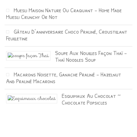
Muesli Maison Nature Ou Craquant – Home Made
Muesli Crunchy Or Not
Gâteau D’anniversaire Choco Praliné, Croustillant
Feuilletine
Soupe Aux Nouilles Façon Thaï –
Thaï Noodles Soup
Macarons Noisette, Ganache Praliné – Hazelnut
And Praliné Macarons
Esquimaux Au Chocolat ~
Chocolate Popsicles