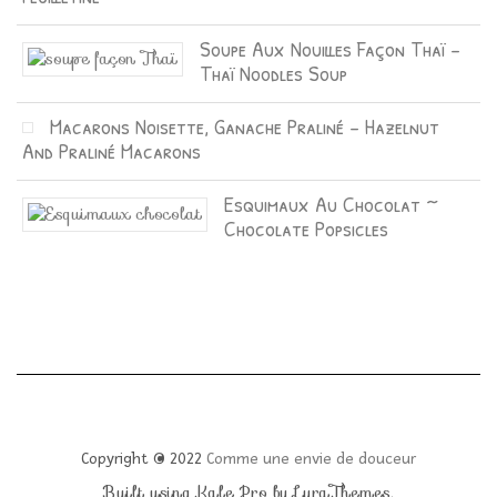
Soupe Aux Nouilles Façon Thaï –
Thaï Noodles Soup
Macarons Noisette, Ganache Praliné – Hazelnut
And Praliné Macarons
Esquimaux Au Chocolat ~
Chocolate Popsicles
Copyright © 2022
Comme une envie de douceur
Built using
Kale Pro
by
LyraThemes
.