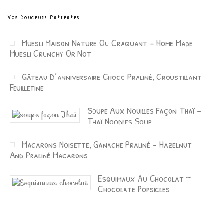
Vos Douceurs Préférées
Muesli Maison Nature Ou Craquant – Home Made
Muesli Crunchy Or Not
Gâteau D’anniversaire Choco Praliné, Croustillant
Feuilletine
Soupe Aux Nouilles Façon Thaï –
Thaï Noodles Soup
Macarons Noisette, Ganache Praliné – Hazelnut
And Praliné Macarons
Esquimaux Au Chocolat ~
Chocolate Popsicles