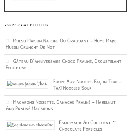
Vos Douceurs Préférées
Muesli Maison Nature Ou Craquant – Home Made
Muesli Crunchy Or Not
Gâteau D’anniversaire Choco Praliné, Croustillant
Feuilletine
Soupe Aux Nouilles Façon Thaï –
Thaï Noodles Soup
Macarons Noisette, Ganache Praliné – Hazelnut
And Praliné Macarons
Esquimaux Au Chocolat ~
Chocolate Popsicles