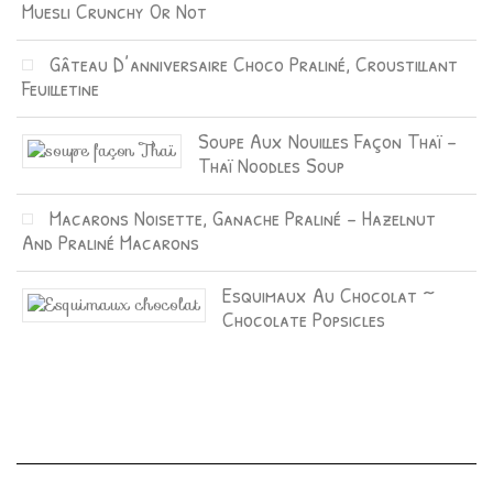
Muesli Crunchy Or Not
Gâteau D’anniversaire Choco Praliné, Croustillant
Feuilletine
Soupe Aux Nouilles Façon Thaï –
Thaï Noodles Soup
Macarons Noisette, Ganache Praliné – Hazelnut
And Praliné Macarons
Esquimaux Au Chocolat ~
Chocolate Popsicles