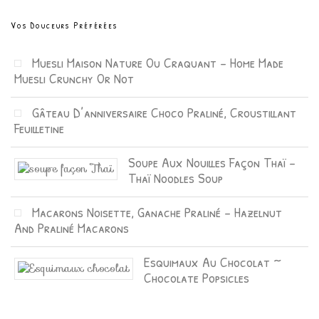
Vos Douceurs Préférées
Muesli Maison Nature Ou Craquant – Home Made
Muesli Crunchy Or Not
Gâteau D’anniversaire Choco Praliné, Croustillant
Feuilletine
Soupe Aux Nouilles Façon Thaï –
Thaï Noodles Soup
Macarons Noisette, Ganache Praliné – Hazelnut
And Praliné Macarons
Esquimaux Au Chocolat ~
Chocolate Popsicles