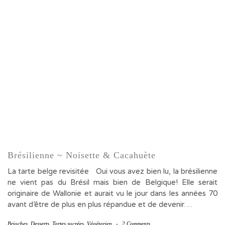
Brésilienne ~ Noisette & Cacahuète
La tarte belge revisitée Oui vous avez bien lu, la brésilienne
ne vient pas du Brésil mais bien de Belgique! Elle serait
originaire de Wallonie et aurait vu le jour dans les années 70
avant d’être de plus en plus répandue et de devenir…
Brioches
,
Desserts
,
Tartes sucrées
,
Végétarien
-
2 Comments