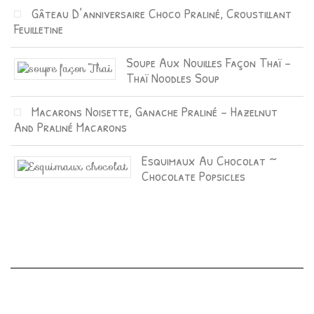
Gâteau D’anniversaire Choco Praliné, Croustillant
Feuilletine
Soupe Aux Nouilles Façon Thaï –
Thaï Noodles Soup
Macarons Noisette, Ganache Praliné – Hazelnut
And Praliné Macarons
Esquimaux Au Chocolat ~
Chocolate Popsicles